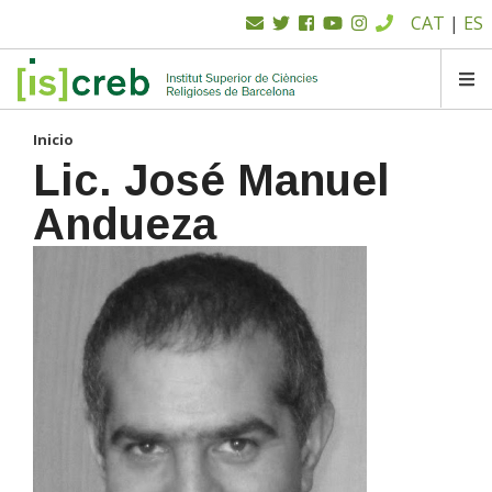
Menú
Pasar
CAT
|
ES
al
superior
contenido
principal
SK
Inicio
Lic. José Manuel
Andueza