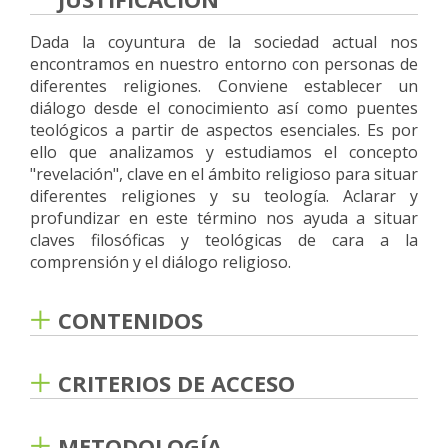
Dada la coyuntura de la sociedad actual nos
encontramos en nuestro entorno con personas de
diferentes religiones. Conviene establecer un
diálogo desde el conocimiento así como puentes
teológicos a partir de aspectos esenciales. Es por
ello que analizamos y estudiamos el concepto
"revelación", clave en el ámbito religioso para situar
diferentes religiones y su teología. Aclarar y
profundizar en este término nos ayuda a situar
claves filosóficas y teológicas de cara a la
comprensión y el diálogo religioso.
CONTENIDOS
1. Revelación: significado y comprensión en el
cristianismo
CRITERIOS DE ACCESO
2. Revelación en el Confucionismo
• La asignatura se ofrece a los alumnos por temas.
METODOLOGÍA
3. Revelación en el Taoísmo