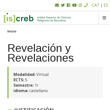
Menú
Pasar
CAT
|
ES
al
superior
contenido
principal
SK
Inicio
Revelación y
Revelaciones
Modalidad:
Virtual
ECTS:
5
Semestre:
1r
idioma:
castellano
JUSTIFICACIÓN