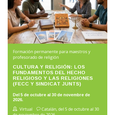
Formación permanente para maestros y
profesorado de religión
CULTURA Y RELIGIÓN: LOS
FUNDAMENTOS DEL HECHO
RELIGIOSO Y LAS RELIGIONES
(FECC Y SINDICAT JUNTS)
Del 5 de octubre al 30 de novembre de
2026.
Virtual
Catalán, del 5 de octubre al 30
de noviembre de 2026.