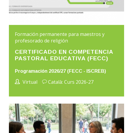
Formación permanente para maestros y
profesorado de religión
CERTIFICADO EN COMPETENCIA
PASTORAL EDUCATIVA (FECC)
Programación 2026/27 (FECC - ISCREB)
Virtual
Català: Curs 2026-27