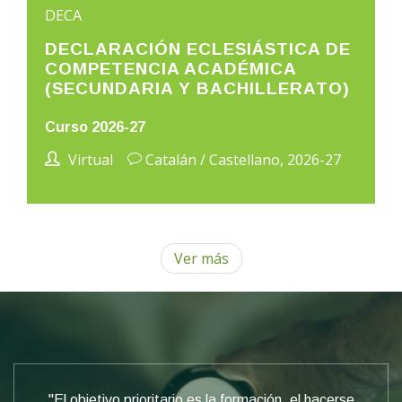
DECA
DECLARACIÓN ECLESIÁSTICA DE
COMPETENCIA ACADÉMICA
(SECUNDARIA Y BACHILLERATO)
Curso 2026-27
Virtual
Catalán / Castellano, 2026-27
Ver más
"El objetivo prioritario es la formación, el hacerse