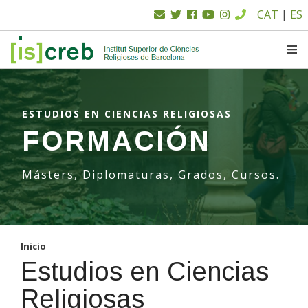
Menú
Pasar
CAT
|
ES
al
superior
contenido
principal
SK
ESTUDIOS EN CIENCIAS RELIGIOSAS
FORMACIÓN
Másters, Diplomaturas, Grados, Cursos.
Inicio
Estudios en Ciencias
Religiosas