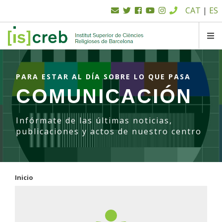
Menú
Pasar
CAT
|
ES
al
superior
contenido
principal
SK
PARA ESTAR AL DÍA SOBRE LO QUE PASA
COMUNICACIÓN
Infórmate de las últimas noticias,
publicaciones y actos de nuestro centro
Inicio