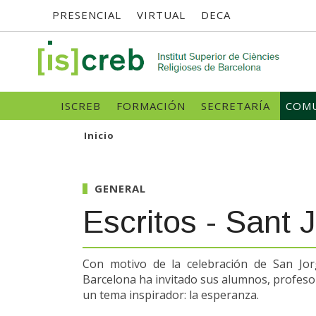
Menú
Pasar
PRESENCIAL
VIRTUAL
DECA
al
contenido
superior
principal
SK
Navegació
ISCREB
FORMACIÓN
SECRETARÍA
COMU
principal
Inicio
GENERAL
Escritos - Sant 
Con motivo de la celebración de San Jorg
Barcelona ha invitado sus alumnos, profesor
un tema inspirador: la esperanza.