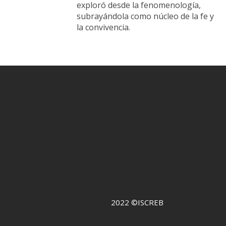
exploró desde la fenomenología,
subrayándola como núcleo de la fe y
la convivencia.
2022 ©ISCREB