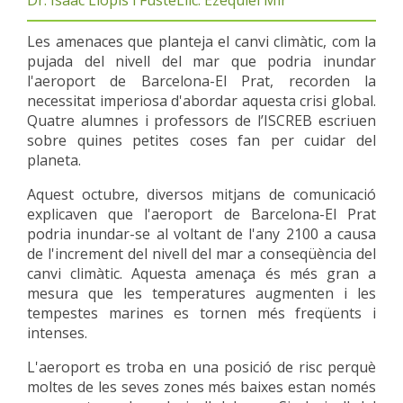
Dr. Isaac Llopis i Fusté
Llic. Ezequiel Mir
Les amenaces que planteja el canvi climàtic, com la
pujada del nivell del mar que podria inundar
l'aeroport de Barcelona-El Prat, recorden la
necessitat imperiosa d'abordar aquesta crisi global.
Quatre alumnes i professors de l’ISCREB escriuen
sobre quines petites coses fan per cuidar del
planeta.
Aquest octubre, diversos mitjans de comunicació
explicaven que l'aeroport de Barcelona-El Prat
podria inundar-se al voltant de l'any 2100 a causa
de l'increment del nivell del mar a conseqüència del
canvi climàtic. Aquesta amenaça és més gran a
mesura que les temperatures augmenten i les
tempestes marines es tornen més freqüents i
intenses.
L'aeroport es troba en una posició de risc perquè
moltes de les seves zones més baixes estan només