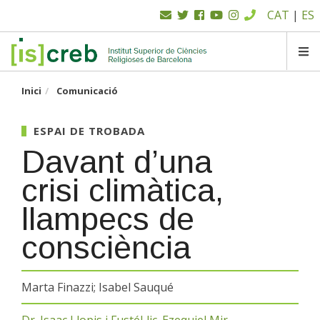
Menú
Vés
CAT
|
ES
al
superior
contingut
SK
Inici
Comunicació
ESPAI DE TROBADA
Davant d’una
crisi climàtica,
llampecs de
consciència
Marta Finazzi; Isabel Sauqué