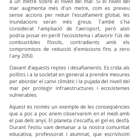
a un metre sobre el nivell del mar. Si el nivell del
mar augmenta més d'un metre, com es preveu
sense accions per reduir l'escalfament global, les
inundacions seran més greus. També s'ha
considerat l'ampliació de l'aeroport, però això
podria posar en perill l'ecosistema i afavorir l'ús de
combustibles fòssils, contradients amb els
compromisos de reducció d'emissions fins a zero
l'any 2050.
Davant d’aquests reptes i desafiaments. Es crida als
polítics i a la societat en general a prendre mesures
per abordar el canvi climàtic i la pujada del nivell del
mar per protegir infraestructures i ecosistemes
vulnerables.
Aquest és només un exemple de les conseqüències
que a poc a poc anem observarem en el medi amb
el pas dels anys. El planeta s’escalfa, el gel es desfà.
Durant l’estiu vam demanar a la nostra comunitat
educativa, professorat i alumnat, que escrivíssim