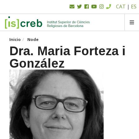
Menú
Pasar
CAT
|
ES
al
superior
contenido
principal
SK
Inicio
Node
Dra. Maria Forteza i
González