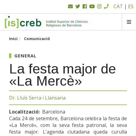
Menú
Vés
CAT
|
ES
al
superior
contingut
SK
Inici
Comunicació
GENERAL
La festa major de
«La Mercè»
Dr. Lluís Serra i Llansana
Localització
Barcelona
Cada 24 de setembre, Barcelona celebra la festa de
«La Mercè», com la seva festa patronal, la seva
festa major. L'agenda ciutadana queda curulla