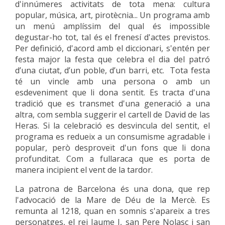
d'innúmeres activitats de tota mena: cultura
popular, música, art, pirotècnia... Un programa amb
un menú amplíssim del qual és impossible
degustar-ho tot, tal és el frenesí d'actes previstos.
Per definició, d'acord amb el diccionari, s'entén per
festa major la festa que celebra el dia del patró
d’una ciutat, d’un poble, d’un barri, etc. Tota festa
té un vincle amb una persona o amb un
esdeveniment que li dona sentit. Es tracta d'una
tradició que es transmet d'una generació a una
altra, com sembla suggerir el cartell de David de las
Heras. Si la celebració es desvincula del sentit, el
programa es redueix a un consumisme agradable i
popular, però desproveït d'un fons que li dona
profunditat. Com a fullaraca que es porta de
manera incipient el vent de la tardor.
La patrona de Barcelona és una dona, que rep
l'advocació de la Mare de Déu de la Mercè. Es
remunta al 1218, quan en somnis s'apareix a tres
personatges, el rei Jaume I, san Pere Nolasc i san