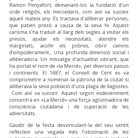
Ramon Penyafort, demanant-los la fundació d'un
orde religiós, els mercedaris, com així va succeir
aquell mateix any. Es tractava d'alliberar persones,
que patien presó a causa de la seva fe. Aquest
carisma s'ha traduït al llarg dels segles a visitar els
presos, ajudar els necessitats, atendre els
marginats, acollir els pobres, obrir camins
d'empoderament... Una profunda dimensió social i
alliberadora. Un missatge d'actualitat vibrant, que
ha portat el nom de «la Mercè», per diversos països
i continents. El 1687, el Consell de Cent es va
comprometre a nomenar-la patrona de la ciutat si
alliberava la seva població d'una plaga de llagostes.
Com així va succeir. Aquest segon esdeveniment
concentra en «La Mercè» una força aglutinadora de
consciència ciutadana i de superació de les
adversitats.
Gaudir de la festa desvinculant-la del seu sentit
reflecteix una vegada més l'obstinació de les