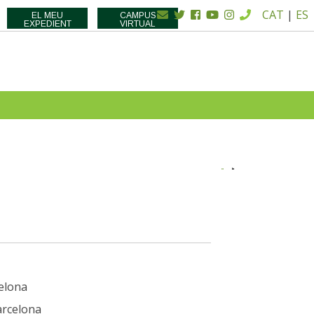
CAT
|
ES
EL MEU
CAMPUS
EXPEDIENT
VIRTUAL
elona
arcelona