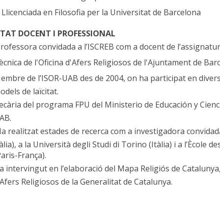
licenciada en Filosofia per la Universitat de Barcelona
ITAT DOCENT I PROFESSIONAL
rofessora convidada a l’ISCREB com a docent de l’assignatura
ècnica de l'Oficina d'Afers Religiosos de l'Ajuntament de Bar
embre de l’ISOR-UAB des de 2004, on ha participat en diverso
odels de laïcitat.
ecària del programa FPU del Ministerio de Educación y Cienc
AB.
a realitzat estades de recerca com a investigadora convidad
tàlia), a la Università degli Studi di Torino (Itàlia) i a l’Ècol
Paris-França).
a intervingut en l’elaboració del Mapa Religiós de Catalunya
’Afers Religiosos de la Generalitat de Catalunya.