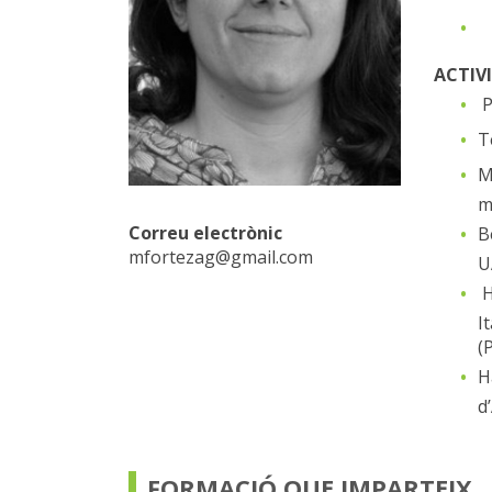
L
ACTIV
P
T
M
m
Correu electrònic
B
mfortezag@gmail.com
U
H
I
(
H
d
FORMACIÓ QUE IMPARTEIX