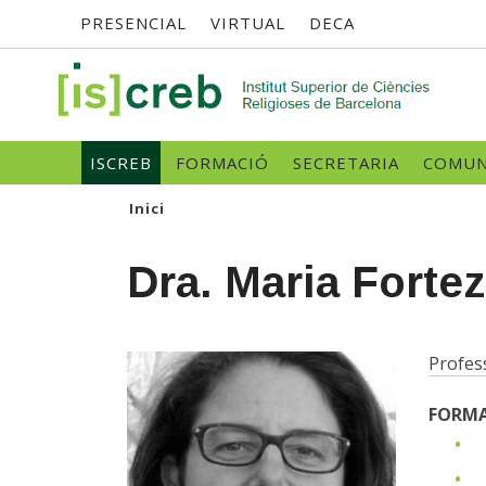
Menú
Vés
PRESENCIAL
VIRTUAL
DECA
al
contingut
superior
SK
Navegació
ISCREB
FORMACIÓ
SECRETARIA
COMUN
principal
Inici
Dra. Maria Fortez
Profes
FORM
D
L