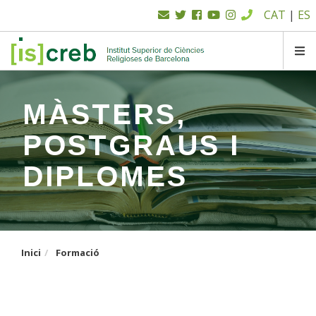
Menú
Vés
CAT
|
ES
al
superior
contingut
SK
MÀSTERS,
POSTGRAUS I
DIPLOMES
Inici
Formació
Formació centrada a oferir un elevat grau
d'especialització en un camp concret.