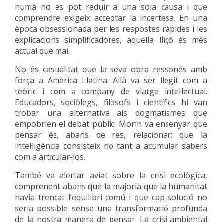
humà no es pot reduir a una sola causa i que
comprendre exigeix acceptar la incertesa. En una
època obsessionada per les respostes ràpides i les
explicacions simplificadores, aquella lliçó és més
actual que mai.
No és casualitat que la seva obra ressonés amb
força a Amèrica Llatina. Allà va ser llegit com a
teòric i com a company de viatge intel·lectual.
Educadors, sociòlegs, filòsofs i científics hi van
trobar una alternativa als dogmatismes que
empobrien el debat públic. Morin va ensenyar que
pensar és, abans de res, relacionar; que la
intel·ligència consisteix no tant a acumular sabers
com a articular-los.
També va alertar aviat sobre la crisi ecològica,
comprenent abans que la majoria que la humanitat
havia trencat l’equilibri comú i que cap solució no
seria possible sense una transformació profunda
de la nostra manera de pensar. La crisi ambiental