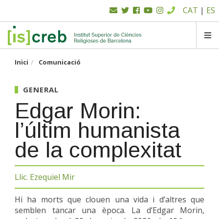
Menú
Vés
CAT
|
ES
al
superior
contingut
SK
Inici
Comunicació
GENERAL
Edgar Morin:
l’últim humanista
de la complexitat
Llic. Ezequiel Mir
Hi ha morts que clouen una vida i d’altres que
semblen tancar una època. La d’Edgar Morin,