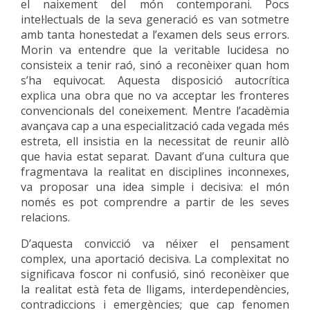
el naixement del món contemporani. Pocs
intel·lectuals de la seva generació es van sotmetre
amb tanta honestedat a l’examen dels seus errors.
Morin va entendre que la veritable lucidesa no
consisteix a tenir raó, sinó a reconèixer quan hom
s’ha equivocat.
Aquesta disposició autocrítica
explica una obra que no va acceptar les fronteres
convencionals del coneixement. Mentre l’acadèmia
avançava cap a una especialització cada vegada més
estreta, ell insistia en la necessitat de reunir allò
que havia estat separat. Davant d’una cultura que
fragmentava la realitat en disciplines inconnexes,
va proposar una idea simple i decisiva: el món
només es pot comprendre a partir de les seves
relacions.
D’aquesta convicció va néixer el pensament
complex, una aportació decisiva. La complexitat no
significava foscor ni confusió, sinó reconèixer que
la realitat està feta de lligams, interdependències,
contradiccions i emergències; que cap fenomen