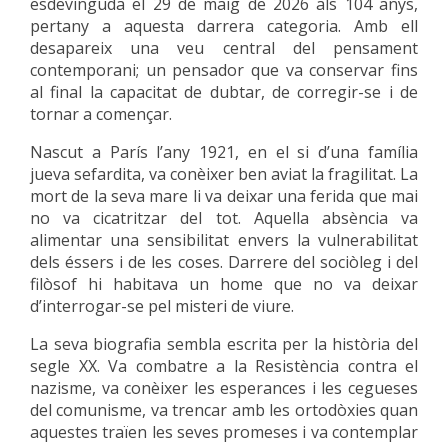
esdevinguda el 29 de maig de 2026 als 104 anys,
pertany a aquesta darrera categoria. Amb ell
desapareix una veu central del pensament
contemporani; un pensador que va conservar fins
al final la capacitat de dubtar, de corregir-se i de
tornar a començar.
Nascut a París l’any 1921, en el si d’una família
jueva sefardita, va conèixer ben aviat la fragilitat. La
mort de la seva mare li va deixar una ferida que mai
no va cicatritzar del tot. Aquella absència va
alimentar una sensibilitat envers la vulnerabilitat
dels éssers i de les coses. Darrere del sociòleg i del
filòsof hi habitava un home que no va deixar
d’interrogar-se pel misteri de viure.
La seva biografia sembla escrita per la història del
segle XX. Va combatre a la Resistència contra el
nazisme, va conèixer les esperances i les cegueses
del comunisme, va trencar amb les ortodòxies quan
aquestes traïen les seves promeses i va contemplar