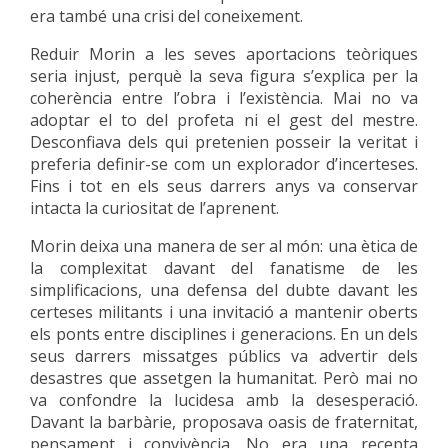
era també una crisi del coneixement.
Reduir Morin a les seves aportacions teòriques
seria injust, perquè la seva figura s’explica per la
coherència entre l’obra i l’existència. Mai no va
adoptar el to del profeta ni el gest del mestre.
Desconfiava dels qui pretenien posseir la veritat i
preferia definir-se com un explorador d’incerteses.
Fins i tot en els seus darrers anys va conservar
intacta la curiositat de l’aprenent.
Morin deixa una manera de ser al món: una ètica de
la complexitat davant del fanatisme de les
simplificacions, una defensa del dubte davant les
certeses militants i una invitació a mantenir oberts
els ponts entre disciplines i generacions. En un dels
seus darrers missatges públics va advertir dels
desastres que assetgen la humanitat. Però mai no
va confondre la lucidesa amb la desesperació.
Davant la barbàrie, proposava oasis de fraternitat,
pensament i convivència. No era una recepta