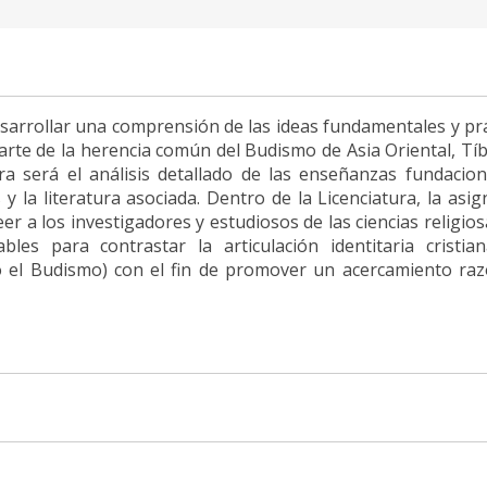
esarrollar una comprensión de las ideas fundamentales y pr
rte de la herencia común del Budismo de Asia Oriental, Tíbe
ura será el análisis detallado de las enseñanzas fundacion
 y la literatura asociada. Dentro de la Licenciatura, la asi
r a los investigadores y estudiosos de las ciencias religio
bles para contrastar la articulación identitaria cristia
so el Budismo) con el fin de promover un acercamiento ra
o
a
dacional