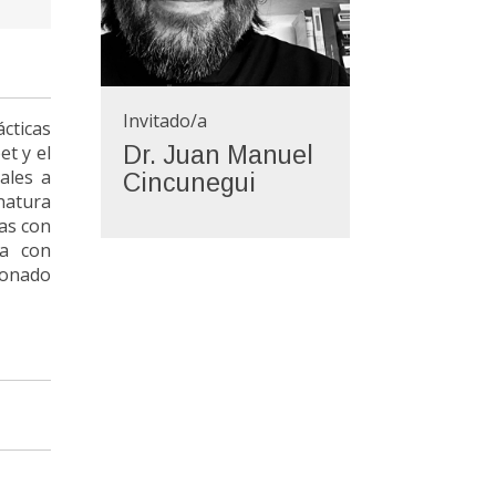
Invitado/a
ácticas
t y el
Dr. Juan Manuel
ales a
Cincunegui
gnatura
sas con
na con
zonado