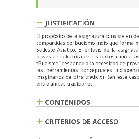
JUSTIFICACIÓN
El propósito de la asignatura consiste en d
compartidas del budismo indio que forma pa
Sudeste Asiático. El énfasis de la asignat
través de la lectura de los textos canónicos
“Budismo” responde a la necesidad de provee
las herramientas conceptuales indispensa
imaginarios de otra tradición (en este ca
entre ambas tradiciones.
CONTENIDOS
1) La posición doctrinal del Buda en context
2) Los fundamentos del pensamiento budist
CRITERIOS DE ACCESO
3) Naturaleza y origen del Mahayana
Requisitos generales para la Licenciatura.
4) Escuelas de pensamiento del budismo fun
5) La filosofía del Mahayana