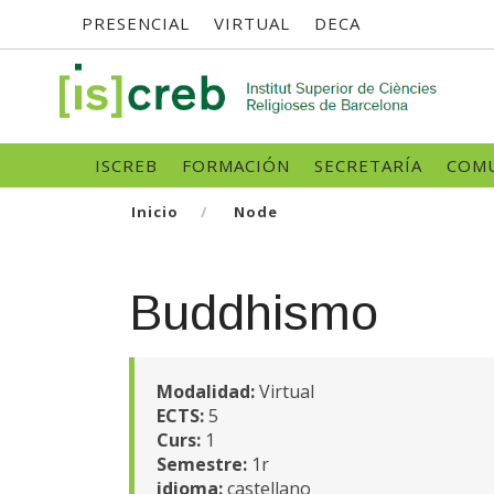
Menú
Pasar
PRESENCIAL
VIRTUAL
DECA
al
contenido
superior
principal
SK
Navegació
ISCREB
FORMACIÓN
SECRETARÍA
COMU
principal
Inicio
Node
Buddhismo
Modalidad:
Virtual
ECTS:
5
Curs:
1
Semestre:
1r
idioma:
castellano