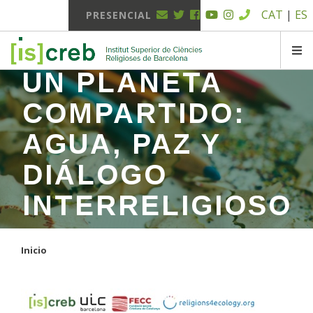
Menú
Pasar
CAT
|
ES
PRESENCIAL
al
superior
contenido
VIRTUAL
principal
SK
UN PLANETA
DECA
COMPARTIDO:
CAMPUS VIRTUAL
AGUA, PAZ Y
EL MEU EXPEDIENT
DIÁLOGO
INTERRELIGIOSO
Inicio