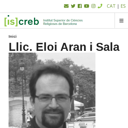
Menú
Vés
CAT
|
ES
al
superior
contingut
SK
Inici
Llic. Eloi Aran i Sala