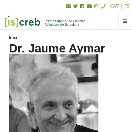
Menú
Vés
CAT
|
ES
al
superior
contingut
SK
Inici
Dr. Jaume Aymar