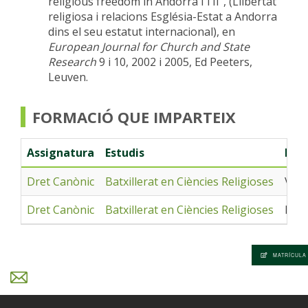
religious freedom in Andorra I i II”, (Llibertat
religiosa i relacions Església-Estat a Andorra
dins el seu estatut internacional), en
European Journal for Church and State
Research
9 i 10, 2002 i 2005, Ed Peeters,
Leuven.
FORMACIÓ QUE IMPARTEIX
Assignatura
Estudis
Mod
Dret Canònic
Batxillerat en Ciències Religioses
Virt
Dret Canònic
Batxillerat en Ciències Religioses
Pres
MATRÍCULA