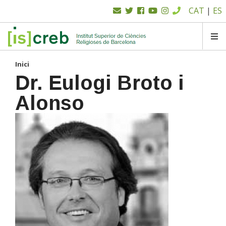
Menú
Vés
CAT
|
ES
al
superior
contingut
SK
Inici
Dr. Eulogi Broto i
Alonso