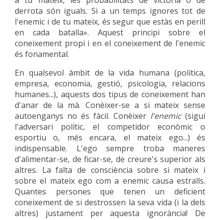
a tu mateix, les probabilitats de victòria o de
derrota són iguals. Si a un temps ignores tot de
l'enemic i de tu mateix, és segur que estàs en perill
en cada batalla». Aquest principi sobre el
coneixement propi i en el coneixement de l'enemic
és fonamental.
En qualsevol àmbit de la vida humana (política,
empresa, economia, gestió, psicologia, relacions
humanes...), aquests dos tipus de coneixement han
d'anar de la mà. Conèixer-se a si mateix sense
autoenganys no és fàcil. Conèixer
l'enemic
(sigui
l'adversari polític, el competidor econòmic o
esportiu o, més encara, el mateix ego...) és
indispensable. L'ego sempre troba maneres
d'alimentar-se, de ficar-se, de creure's superior als
altres. La falta de consciència sobre si mateix i
sobre el mateix ego com a enemic causa estralls.
Quantes persones que tenen un deficient
coneixement de si destrossen la seva vida (i la dels
altres) justament per aquesta ignorància! De