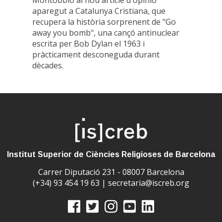
aparegut a Catalunya Cristiana, que
recupera la història sorprenent de "Go
away you bomb", una cançó antinuclear
escrita per Bob Dylan el 1963 i
pràcticament desconeguda durant
dècades.
Institut Superior de Ciències Religioses de Barcelona
Carrer Diputació 231 - 08007 Barcelona
(+34) 93 454 19 63 |
secretaria@iscreb.org