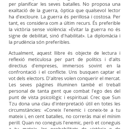
per planificar les seves batalles. No proposa una
exaltació de la guerra, òptica que qualsevol lector
ha d'excloure. La guerra és perillosa i costosa. Per
tant, es considera com a últim recurs. És preferible
la victòria sense violència: «Evitar la guerra no és
signe de debilitat, sinó d'habilitat». La diplomàcia i
la prudència són preferibles.
Actualment, aquest llibre és objecte de lectura i
reflexió meticulosa per part de polítics i d'alts
directius d'empreses, immersos sovint en la
confrontació i el conflicte. Uns busquen captar el
vot dels electors. D'altres volen conquerir el mercat.
Les seves pàgines il·luminen també el treball
personal de tanta gent que combat l'ego des del
punt de vista psicològic i espiritual. Crec que Sun
Tzu dona una clau d'interpretació útil en totes les
circumstàncies: «Coneix l'enemic i coneix-te a tu
mateix i, en cent batalles, no correràs mai el mínim
perill. Quan no coneguis l'enemic, però et coneguis