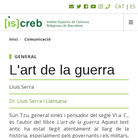
Menú
Vés
CAT
|
ES
al
superior
contingut
SK
Inici
Comunicació
GENERAL
L'art de la guerra
Lluís Serra
Dr. Lluís Serra i Llansana
Sun Tzu, general xinès i pensador del segle VI a. C.,
és l'autor del llibre
L'art de la guerra
. Aquest text
antic ha estat llegit atentament al llarg de la
història, especialment pels governants i els militars,