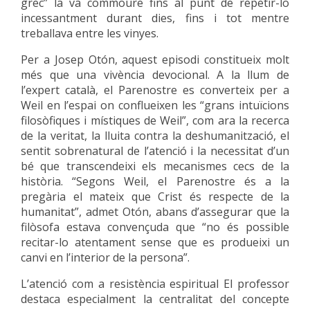
grec” la va commoure fins al punt de repetir-lo
incessantment durant dies, fins i tot mentre
treballava entre les vinyes.
Per a Josep Otón, aquest episodi constitueix molt
més que una vivència devocional. A la llum de
l’expert català, el Parenostre es converteix per a
Weil en l’espai on conflueixen les “grans intuïcions
filosòfiques i místiques de Weil”, com ara la recerca
de la veritat, la lluita contra la deshumanització, el
sentit sobrenatural de l’atenció i la necessitat d’un
bé que transcendeixi els mecanismes cecs de la
història. “Segons Weil, el Parenostre és a la
pregària el mateix que Crist és respecte de la
humanitat”, admet Otón, abans d’assegurar que la
filòsofa estava convençuda que “no és possible
recitar-lo atentament sense que es produeixi un
canvi en l’interior de la persona”.
L’atenció com a resistència espiritual
El professor
destaca especialment la centralitat del concepte