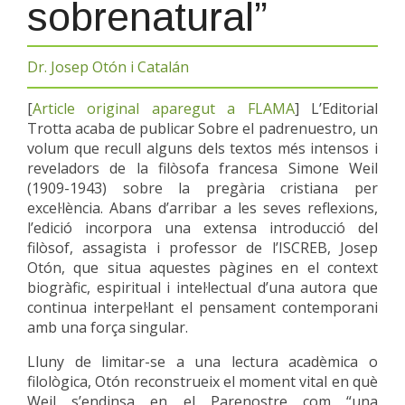
sobrenatural”
Dr. Josep Otón i Catalán
[
Article original aparegut a FLAMA
] L’Editorial
Trotta acaba de publicar Sobre el padrenuestro, un
volum que recull alguns dels textos més intensos i
reveladors de la filòsofa francesa Simone Weil
(1909-1943) sobre la pregària cristiana per
excel·lència. Abans d’arribar a les seves reflexions,
l’edició incorpora una extensa introducció del
filòsof, assagista i professor de l’ISCREB, Josep
Otón, que situa aquestes pàgines en el context
biogràfic, espiritual i intel·lectual d’una autora que
continua interpel·lant el pensament contemporani
amb una força singular.
Lluny de limitar-se a una lectura acadèmica o
filològica, Otón reconstrueix el moment vital en què
Weil s’endinsa en el Parenostre com “una