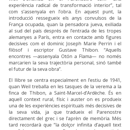
experiència radical de transformació interior”, tal
com s’assenyala en l’obra. En aquest punt, la
introducció ressegueix els anys convulsos de la
França ocupada, quan la pensadora jueva, exiliada
al sud del país després de l’entrada de les tropes
alemanyes a París, entra en contacte amb figures
decisives com el dominic Joseph Marie Perrin i el
filòsof i escriptor Gustave Thibon. “Aquells
encontres —assenyala Otón a Flama— no només
marcarien la seva trajectòria personal, sinó també
el futur de la seva obra”.
El llibre se centra especialment en l’estiu de 1941,
quan Weil treballa en les tasques de la verema a la
finca de Thibon, a Saint-Marcel-d’Ardèche. És en
aquell context rural, físic i auster on es produeix
una de les experiències espirituals més decisives de
la seva vida, ja que tradueix el Parenostre
directament del grec i se l’aprèn de memòria. Més
tard recordarà que “la dolçor infinita d’aquell text