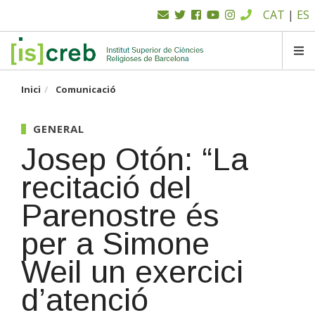
Menú
Vés
CAT
|
ES
al
superior
contingut
SK
Inici
Comunicació
GENERAL
Josep Otón: “La
recitació del
Parenostre és
per a Simone
Weil un exercici
d’atenció