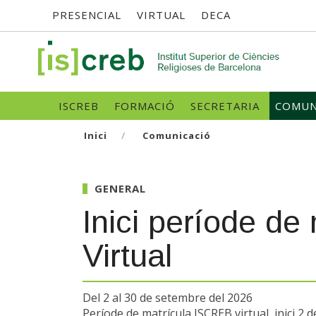
Menú
Vés
PRESENCIAL
VIRTUAL
DECA
al
contingut
superior
SK
Navegació
ISCREB
FORMACIÓ
SECRETARIA
COMUN
principal
Inici
Comunicació
GENERAL
Inici període d
Virtual
Del 2 al 30 de setembre del 2026
Període de matrícula ISCREB virtual, inici 2 