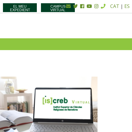
CAT
|
ES
EL MEU
CAMPUS
EXPEDIENT
VIRTUAL