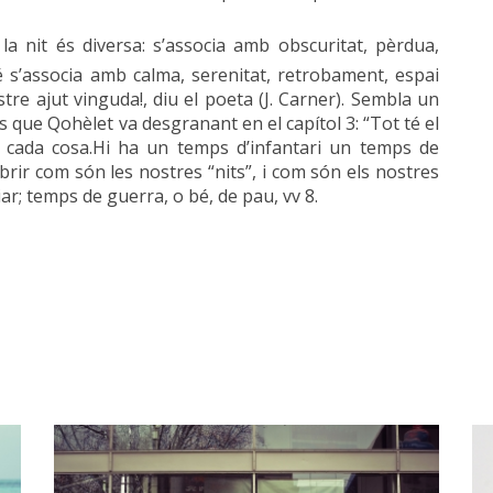
la nit és diversa: s’associa amb obscuritat, pèrdua,
é s’associa amb calma, serenitat, retrobament, espai
ostre ajut vinguda!, diu el poeta (J. Carner). Sembla un
is que Qohèlet va desgranant en el capítol 3: “Tot té el
 cada cosa.Hi ha un temps d’infantari un temps de
brir com són les nostres “nits”, i com són els nostres
diar; temps de guerra, o bé, de pau, vv 8.