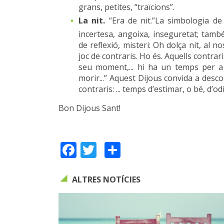
grans, petites, “traïcions”.
La nit.
“Era de nit.”La simbologia de 
incertesa, angoixa, inseguretat; tamb
de reflexió, misteri: Oh dolça nit, al n
joc de contraris. Ho és. Aquells contrar
seu moment,... hi ha un temps per a
morir...” Aquest Dijous convida a desco
contraris: ... temps d’estimar, o bé, d’o
Bon Dijous Sant!
Facebook
Twitter
Share
ALTRES NOTÍCIES