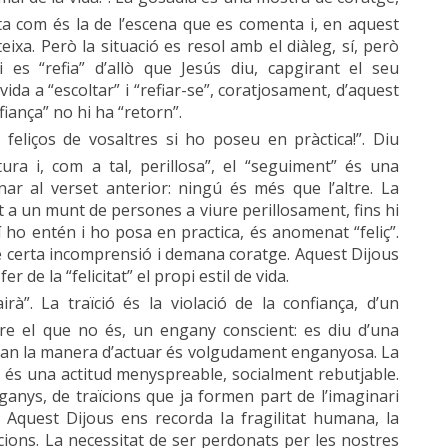
ita com és la de l’escena que es comenta i, en aquest
eixa. Però la situació es resol amb el diàleg, sí, però
 es “refia” d’allò que Jesús diu, capgirant el seu
ida a “escoltar” i “refiar-se”, coratjosament, d’aquest
fiança” no hi ha “retorn”.
feliços de vosaltres si ho poseu en pràctica!”. Diu
a i, com a tal, perillosa”, el “seguiment” és una
anar al verset anterior: ningú és més que l’altre. La
 a un munt de persones a viure perillosament, fins hi
xí ho entén i ho posa en practica, és anomenat “feliç”.
e certa incomprensió i demana coratge. Aquest Dijous
er de la “felicitat” el propi estil de vida.
irà”. La traïció és la violació de la confiança, d’un
ure el que no és, un engany conscient: es diu d’una
quan la manera d’actuar és volgudament enganyosa. La
, és una actitud menyspreable, socialment rebutjable.
enganys, de traïcions que ja formen part de l’imaginari
s. Aquest Dijous ens recorda la fragilitat humana, la
acions. La necessitat de ser perdonats per les nostres