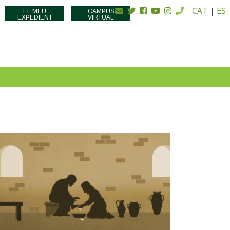
CAT
|
ES
EL MEU
CAMPUS
EXPEDIENT
VIRTUAL