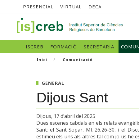
Menú
Vés
PRESENCIAL
VIRTUAL
DECA
al
contingut
superior
SK
Navegació
ISCREB
FORMACIÓ
SECRETARIA
COMUN
principal
Inici
Comunicació
GENERAL
Dijous Sant
Dijous, 17 d’abril del 2025
Dues escenes cabdals en els relats evangèli
Sant: el Sant Sopar, Mt 26,26-30, i el D
estimeu els uns als altres tal com jo us he est