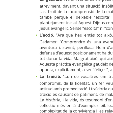
atreviment, davant una situació insòl
cas, fruit de la incomprensió de la mat
també perquè el deixeble “escolta” i
plantejament inicial. Aquest Dijous conv
Jesús evangèlic. Sense “escolta” ni “con
L’acció.
“Ara que heu entès tot això, 
Gadamer: “Comprendre és una aventur
aventura i, sovint, perillosa. Hem d’
defensa d’aquest posicionament ha dut
tot donar la vida. Malgrat això, qui ai
Aquesta pràctica evangèlica gaudeix d
apunta, explícitament, a ser “feliços”, a f
La traïció.
“...un de vosaltres em tra
compromís, de la fidelitat, un fer ve
actitud amb premeditació i traïdoria 
traïció és causant de patiment, de mal
La història, i la vida, és testimoni d’
col·lectiu més enllà d’exemples bíblic
complexitat de la convivència i les rel