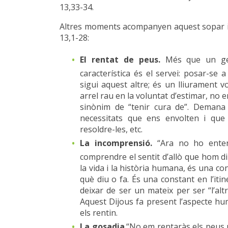
13,33-34.
Altres moments acompanyen aquest sopar i
13,1-28:
El rentat de peus.
Més que un ges
característica és el servei: posar-se a 
sigui aquest altre; és un lliurament vo
arrel rau en la voluntat d’estimar, no e
sinònim de “tenir cura de”. Demana 
necessitats que ens envolten i que 
resoldre-les, etc.
La incomprensió.
“Ara no ho entens
comprendre el sentit d’allò que hom diu
la vida i la història humana, és una co
què diu o fa. És una constant en l’it
deixar de ser un mateix per ser “l’al
Aquest Dijous fa present l’aspecte hu
els rentin.
La gosadia
.“No em rentaràs els peus m