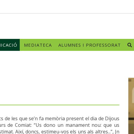
ICACIÓ
MEDIATECA
ALUMNES I PROFESSORAT
cs de les que se’n fa memòria present el dia de Dijous
iscurs de Comiat: “Us dono un manament nou: que us
imat. Així, doncs, estimeu-vos els uns als altres...”, Jn