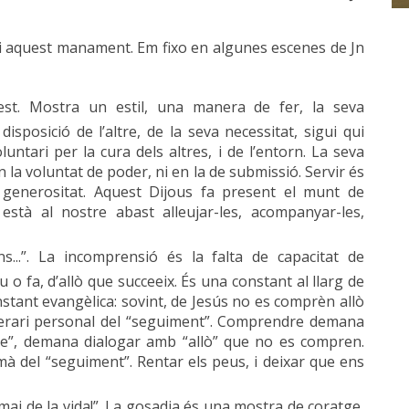
 aquest manament. Em fixo en algunes escenes de Jn
t. Mostra un estil, una manera de fer, la seva
disposició de l’altre, de la seva necessitat, sigui qui
luntari per la cura dels altres, i de l’entorn. La seva
n la voluntat de poder, ni en la de submissió. Servir és
generositat. Aquest Dijous fa present el munt de
està al nostre abast alleujar-les, acompanyar-les,
...”. La incomprensió és la falta de capacitat de
 o fa, d’allò que succeeix. És una constant al llarg de
nstant evangèlica: sovint, de Jesús no es comprèn allò
inerari personal del “seguiment”. Comprendre demana
tre”, demana dialogar amb “allò” que no es compren.
mà del “seguiment”. Rentar els peus, i deixar que ens
ai de la vida!”. La gosadia és una mostra de coratge,