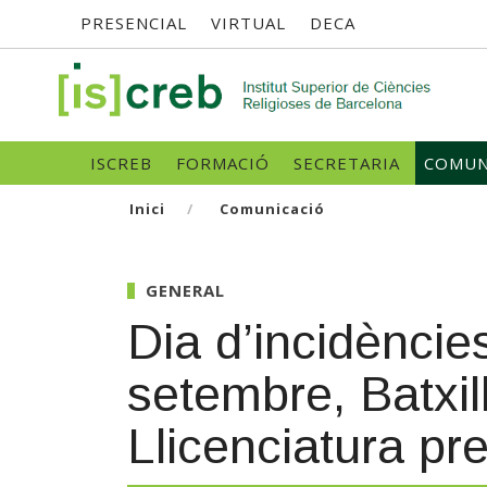
Menú
Vés
PRESENCIAL
VIRTUAL
DECA
al
contingut
superior
SK
Navegació
ISCREB
FORMACIÓ
SECRETARIA
COMUN
principal
Inici
Comunicació
GENERAL
Dia d’incidènci
setembre, Batxill
Llicenciatura pre