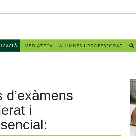
ICACIÓ
MEDIATECA
ALUMNES I PROFESSORAT
es d’exàmens
erat i
sencial: