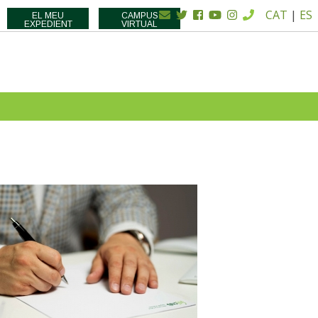
CAT
|
ES
EL MEU
CAMPUS
EXPEDIENT
VIRTUAL