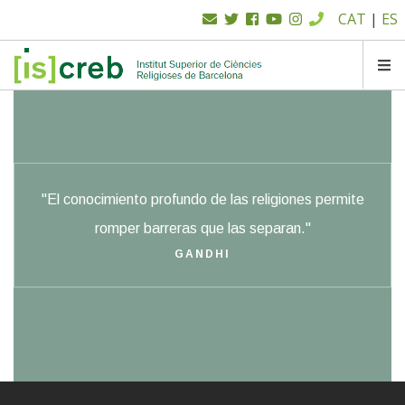
Menú
Pasar
CAT
|
ES
al
superior
contenido
principal
SK
"El conocimiento profundo de las religiones permite
romper barreras que las separan."
GANDHI