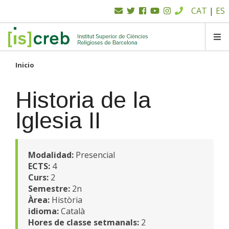
Menú
Pasar
CAT
|
ES
al
superior
contenido
principal
SK
Inicio
Historia de la
Iglesia II
Modalidad:
Presencial
ECTS:
4
Curs:
2
Semestre:
2n
Àrea:
Història
idioma:
Català
Hores de classe setmanals:
2