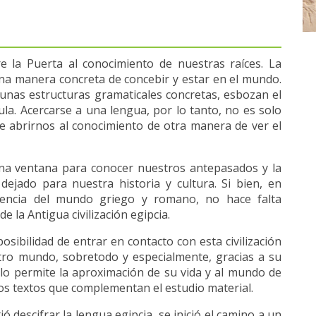
re la Puerta al conocimiento de nuestras raíces. La
una manera concreta de concebir y estar en el mundo.
 unas estructuras gramaticales concretas, esbozan el
cula. Acercarse a una lengua, por lo tanto, no es solo
 abrirnos al conocimiento de otra manera de ver el
 una ventana para conocer nuestros antepasados y la
 dejado para nuestra historia y cultura. Si bien, en
luencia del mundo griego y romano, no hace falta
de la Antigua civilización egipcia.
posibilidad de entrar en contacto con esta civilización
tro mundo, sobretodo y especialmente, gracias a su
lo permite la aproximación de su vida y al mundo de
 los textos que complementan el estudio material.
ó descifrar la lengua egipcia, se inició el camino a un