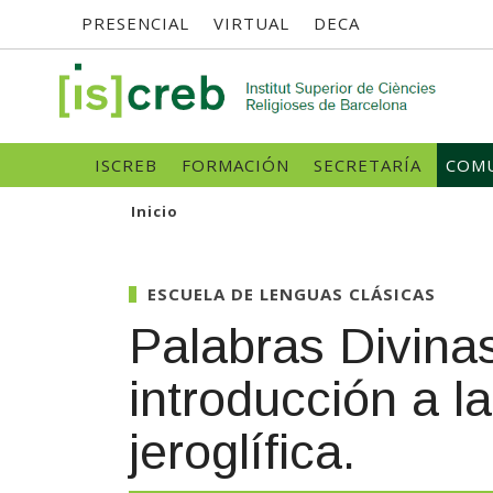
Menú
Pasar
PRESENCIAL
VIRTUAL
DECA
al
contenido
superior
principal
SK
Navegació
ISCREB
FORMACIÓN
SECRETARÍA
COMU
principal
Inicio
ESCUELA DE LENGUAS CLÁSICAS
Palabras Divina
introducción a la
jeroglífica.