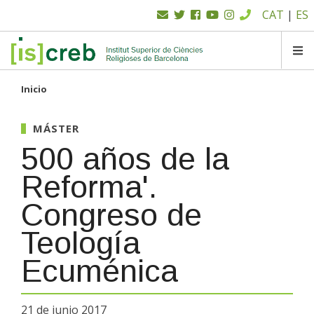
Menú
Pasar
CAT
|
ES
al
superior
contenido
principal
SK
Inicio
MÁSTER
500 años de la
Reforma'.
Congreso de
Teología
Ecuménica
21 de junio 2017