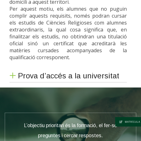
domicili a aquest territori.
Per aquest motiu, els alumnes que no puguin
complir aquests requisits, només podran cursar
els estudis de Ciències Religioses com alumnes
extraordinaris, la qual cosa significa que, en
finalitzar els estudis, no obtindran una titulació
oficial sinó un certificat que acreditarà les
matèries cursades acompanyades de la
qualificació corresponent.
Prova d’accés a la universitat
La Facultat de Teologia de Catalunya convoca les
proves d’accés a la universitat de majors de 25, 40
i 45 anys que es realitzaran entre els mesos de
maig i juny. La inscripció de les proves es durà a
terme al mes d’abril.
Per a més informació:
Secretaria de la FTC
Diputació, 231
08007
MATRÍCULA
L’objectiu prioritari és la formació, el fer-se
Barcelona - Tel. 93 453 49 25
E-mail:
secretaria@edusantpacia.cat
L’ISCREB ofereix un
preguntes i cercar respostes.