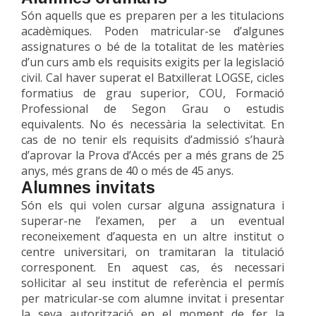
Són aquells que es preparen per a les titulacions
acadèmiques. Poden matricular-se d’algunes
assignatures o bé de la totalitat de les matèries
d’un curs amb els requisits exigits per la legislació
civil.
Cal haver superat el Batxillerat LOGSE, cicles
formatius de grau superior, COU, Formació
Professional de Segon Grau o estudis
equivalents. No és necessària la selectivitat.
En
cas de no tenir els requisits d’admissió s’haurà
d’aprovar la Prova d’Accés per a més grans de 25
anys, més grans de 40 o més de 45 anys.
Alumnes invitats
Són els qui volen cursar alguna assignatura i
superar-ne l’examen, per a un eventual
reconeixement d’aquesta en un altre institut o
centre universitari, on tramitaran la titulació
corresponent. En aquest cas, és necessari
sol·licitar al seu institut de referència el permís
per matricular-se com alumne invitat i presentar
la seva autorització en el moment de fer la