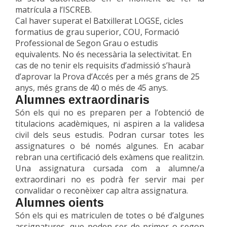
matrícula a l’ISCREB.
Cal haver superat el Batxillerat LOGSE, cicles
formatius de grau superior, COU, Formació
Professional de Segon Grau o estudis
equivalents. No és necessària la selectivitat.
En
cas de no tenir els requisits d’admissió s’haurà
d’aprovar la Prova d’Accés per a més grans de 25
anys, més grans de 40 o més de 45 anys.
Alumnes extraordinaris
Són els qui no es preparen per a l’obtenció de
titulacions acadèmiques, ni aspiren a la validesa
civil dels seus estudis. Podran cursar totes les
assignatures o bé només algunes. En acabar
rebran una certificació dels exàmens que realitzin.
Una assignatura cursada com a alumne/a
extraordinari no es podrà fer servir mai per
convalidar o reconèixer cap altra assignatura.
Alumnes oients
Són els qui es matriculen de totes o bé d’algunes
assignatures, que poden ser de primer o segon