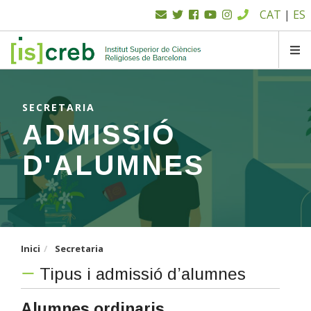
Menú
Vés
CAT
|
ES
al
superior
contingut
SK
SECRETARIA
ADMISSIÓ
D'ALUMNES
Inici
Secretaria
Tipus i admissió d’alumnes
Alumnes ordinaris