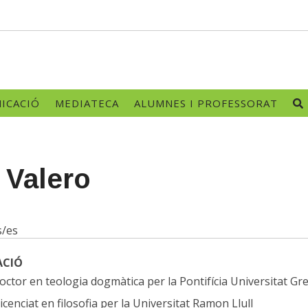
ICACIÓ
MEDIATECA
ALUMNES I PROFESSORAT
i Valero
s/es
ACIÓ
octor en teologia dogmàtica per la Pontifícia Universitat G
licenciat en filosofia per la Universitat Ramon Llull