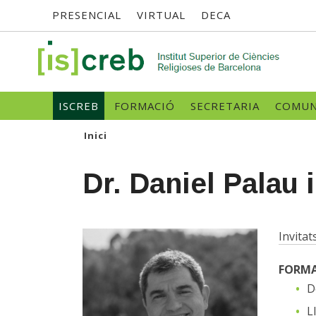
Menú
Vés
PRESENCIAL
VIRTUAL
DECA
al
contingut
superior
SK
Navegació
ISCREB
FORMACIÓ
SECRETARIA
COMUN
principal
Inici
Dr. Daniel Palau 
Invitat
FORM
D
L