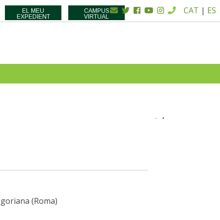
CAT
|
ES
EL MEU
CAMPUS
EXPEDIENT
VIRTUAL
regoriana (Roma)