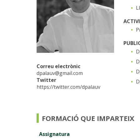
L
ACTIV
P
PUBLI
D
D
Correu electrònic
D
dpalauv@gmail.com
Twitter
D
https://twitter.com/dpalauv
FORMACIÓ QUE IMPARTEIX
Assignatura