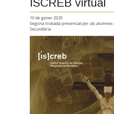
ISCREB virtual
10 de gener 2026
Segona trobada presencial per als alumnes de 
Secundària