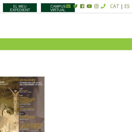
CAT
|
ES
EL MEU
CAMPUS
EXPEDIENT
VIRTUAL