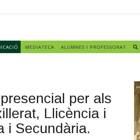
ICACIÓ
MEDIATECA
ALUMNES I PROFESSORAT
presencial per als
lerat, Llicència i
 i Secundària.