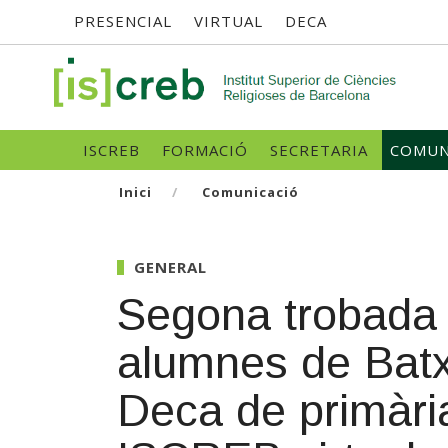
Menú
Vés
PRESENCIAL
VIRTUAL
DECA
al
contingut
superior
SK
Navegació
ISCREB
FORMACIÓ
SECRETARIA
COMUN
principal
Inici
Comunicació
GENERAL
Segona trobada 
alumnes de Batxil
Deca de primària