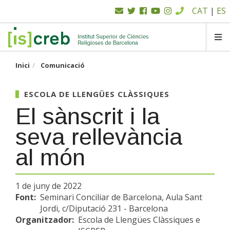
Menú
Vés
CAT
|
ES
al
superior
contingut
SK
Inici
Comunicació
ESCOLA DE LLENGÜES CLÀSSIQUES
El sànscrit i la
seva rellevància
al món
1 de juny de 2022
Font:
Seminari Conciliar de Barcelona, Aula Sant
Jordi, c/Diputació 231 - Barcelona
Organitzador:
Escola de Llengües Clàssiques e