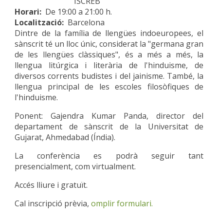
ISCREB
Horari:
De 19:00 a 21:00 h.
Localització
Barcelona
Dintre de la família de llengües indoeuropees, el
sànscrit té un lloc únic, considerat la "germana gran
de les llengües clàssiques", és a més a més, la
llengua litúrgica i literària de l'hinduisme, de
diversos corrents budistes i del jainisme. També, la
llengua principal de les escoles filosòfiques de
l'hinduisme.
Ponent: Gajendra Kumar Panda, director del
departament de sànscrit de la Universitat de
Gujarat, Ahmedabad (Índia).
La conferència es podrà seguir tant
presencialment, com virtualment.
Accés lliure i gratuït.
Cal inscripció prèvia,
omplir formulari.