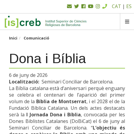
Menú
Vés
CAT
|
ES
al
superior
contingut
SK
Inici
Comunicació
Dona i Bíblia
6 de juny de 2026
Localització
Seminari Conciliar de Barcelona.
La Bíblia catalana està d’aniversari perquè enguany
se celebra el centenari de l’aparició del primer
volum de la
Bíblia de Montserrat
, i el 2028 el de la
Fundació Bíblica Catalana. Un dels actes destacats
serà la
I Jornada Dona i Bíblia
, convocada per les
Dones Biblistes Catalanes (DoBiCat) el 6 de juny al
Seminari Conciliar de Barcelona. “
L’objectiu és