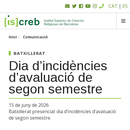
Menú
Vés
CAT
|
ES
al
superior
contingut
SK
Inici
Comunicació
BATXILLERAT
Dia d’incidències
d’avaluació de
segon semestre
15 de juny de 2026
Batxillerat presencial: dia d’incidències d’avaluació
de segon semestre.