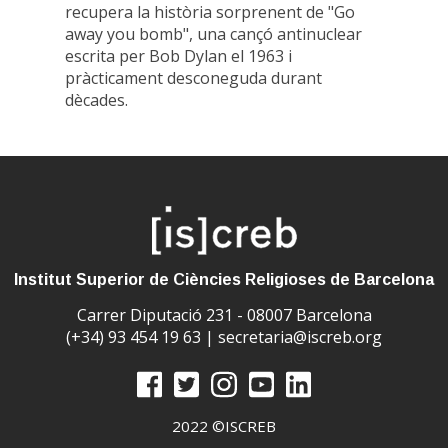
recupera la història sorprenent de "Go
away you bomb", una cançó antinuclear
escrita per Bob Dylan el 1963 i
pràcticament desconeguda durant
dècades.
Institut Superior de Ciències Religioses de Barcelona
Carrer Diputació 231 - 08007 Barcelona
(+34) 93 454 19 63 |
secretaria@iscreb.org
2022 ©ISCREB