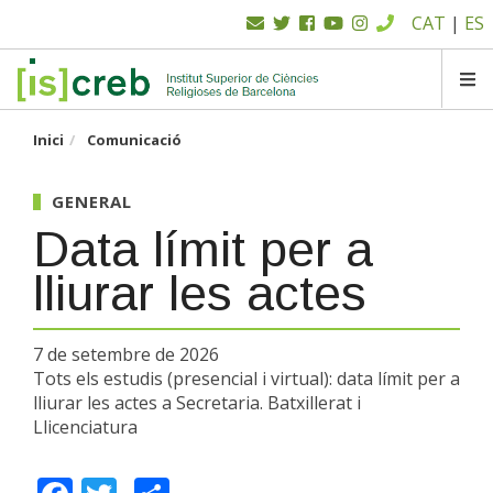
Menú
Vés
CAT
|
ES
al
superior
contingut
SK
Inici
Comunicació
GENERAL
Data límit per a
lliurar les actes
7 de setembre de 2026
Tots els estudis (presencial i virtual): data límit per a
lliurar les actes a Secretaria. Batxillerat i
Llicenciatura
Facebook
Twitter
Share