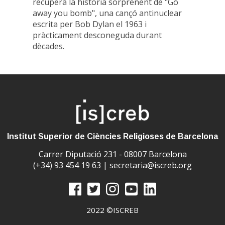
recupera la història sorprenent de "Go
away you bomb", una cançó antinuclear
escrita per Bob Dylan el 1963 i
pràcticament desconeguda durant
dècades.
Institut Superior de Ciències Religioses de Barcelona
Carrer Diputació 231 - 08007 Barcelona
(+34) 93 454 19 63 |
secretaria@iscreb.org
2022 ©ISCREB