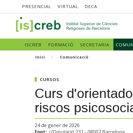
Menú
Vés
PRESENCIAL
VIRTUAL
DECA
al
contingut
superior
SK
Navegació
ISCREB
FORMACIÓ
SECRETARIA
COMUN
principal
Inici
Comunicació
CURSOS
Curs d'orientado
riscos psicosocia
24 de gener de 2026
Font:
c/Diputació 231 - 08007 Barcelona