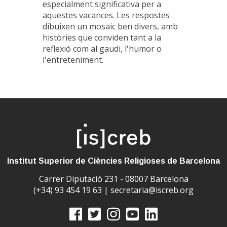
especialment significativa per a
aquestes vacances. Les respostes
dibuixen un mosaic ben divers, amb
històries que conviden tant a la
reflexió com al gaudi, l'humor o
l'entreteniment.
Institut Superior de Ciències Religioses de Barcelona
Carrer Diputació 231 - 08007 Barcelona
(+34) 93 454 19 63 |
secretaria@iscreb.org