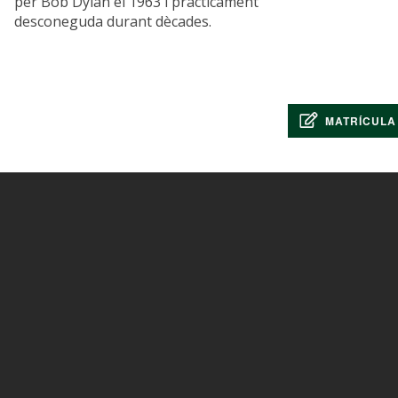
per Bob Dylan el 1963 i pràcticament
desconeguda durant dècades.
MATRÍCULA