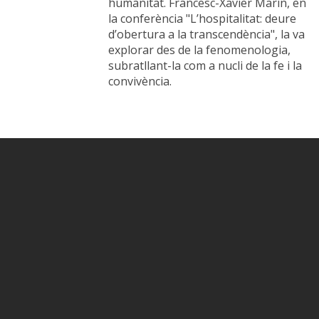
humanitat. Francesc-Xavier Marín, en
la conferència "L’hospitalitat: deure
d’obertura a la transcendència", la va
explorar des de la fenomenologia,
subratllant-la com a nucli de la fe i la
convivència.