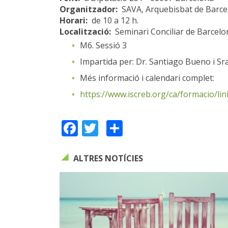
Organitzador:
SAVA, Arquebisbat de Barce
Horari:
de 10 a 12 h.
Localització
Seminari Conciliar de Barcelo
M6. Sessió 3
Impartida per: Dr. Santiago Bueno i Sr
Més informació i calendari complet:
https://www.iscreb.org/ca/formacio/li
Facebook
Twitter
Share
ALTRES NOTÍCIES