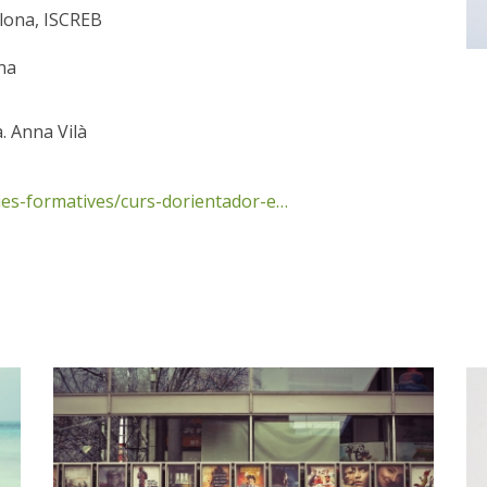
lona, ISCREB
na
a. Anna Vilà
nies-formatives/curs-dorientador-e…