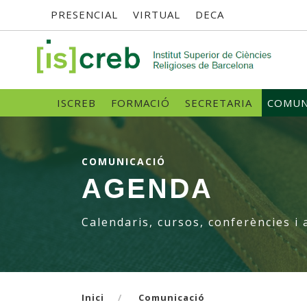
Menú
Vés
PRESENCIAL
VIRTUAL
DECA
al
contingut
superior
SK
Navegació
ISCREB
FORMACIÓ
SECRETARIA
COMUN
principal
COMUNICACIÓ
AGENDA
Calendaris, cursos, conferències i 
Inici
Comunicació