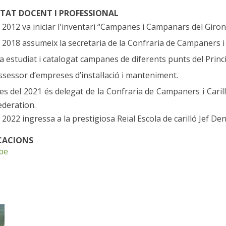
ITAT DOCENT I PROFESSIONAL
l 2012 va iniciar l'inventari “Campanes i Campanars del Gironè
l 2018 assumeix la secretaria de la Confraria de Campaners i 
a estudiat i catalogat campanes de diferents punts del Princi
ssessor d’empreses d’instal·lació i manteniment.
es del 2021 és delegat de la Confraria de Campaners i Carill
ederation.
l 2022 ingressa a la prestigiosa Reial Escola de carilló Jef Den
CACIONS
be