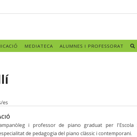
ICACIÓ
MEDIATECA
ALUMNES I PROFESSORAT
lí
s/es
ACIÓ
ampanòleg i professor de piano graduat per l'Escola
'especialitat de pedagogia del piano clàssic i contemporani.