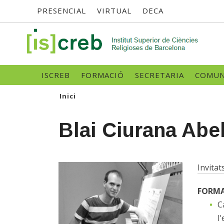
Menú
Vés
PRESENCIAL
VIRTUAL
DECA
al
contingut
superior
SK
Navegació
ISCREB
FORMACIÓ
SECRETARIA
COMUN
principal
Inici
Blai Ciurana Abel
Invitat
FORM
C
l