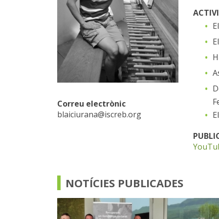
ACTIV
E
E
H
A
D
F
Correu electrònic
blaiciurana@iscreb.org
E
PUBLI
YouTu
NOTÍCIES PUBLICADES