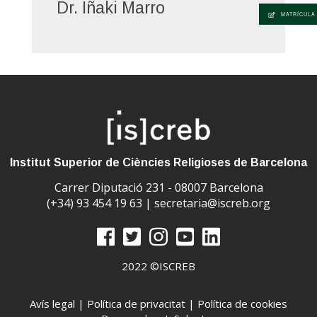
Dr. Iñaki Marro
Testament (NT).
5. Analitzar si és possible una visió
MATRÍCULA
de conjunt entre les imatges d'ambdós testaments.
Institut Superior de Ciències Religioses de Barcelona
Carrer Diputació 231 - 08007 Barcelona
(+34) 93 454 19 63 |
secretaria@iscreb.org
2022 ©ISCREB
Avís legal
|
Política de privacitat
|
Política de cookies