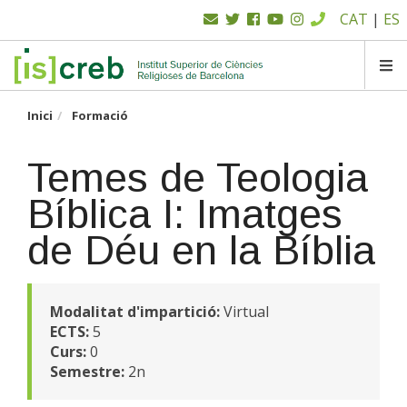
Menú
Vés
CAT
|
ES
al
superior
contingut
SK
Inici
Formació
Temes de Teologia
Bíblica I: Imatges
de Déu en la Bíblia
Modalitat d'impartició:
Virtual
ECTS:
5
Curs:
0
Semestre:
2n