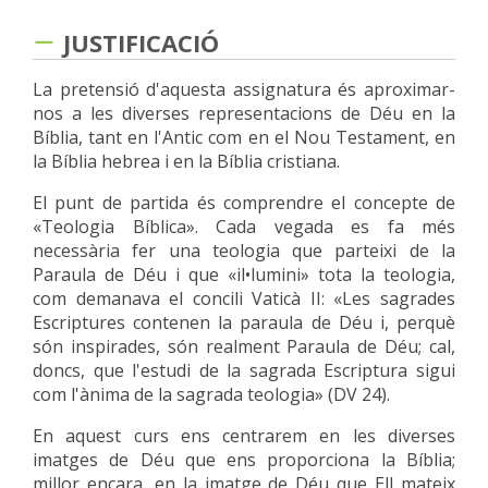
JUSTIFICACIÓ
La pretensió d'aquesta assignatura és aproximar-
nos a les diverses representacions de Déu en la
Bíblia, tant en l'Antic com en el Nou Testament, en
la Bíblia hebrea i en la Bíblia cristiana.
El punt de partida és comprendre el concepte de
«Teologia Bíblica». Cada vegada es fa més
necessària fer una teologia que parteixi de la
Paraula de Déu i que «il•lumini» tota la teologia,
com demanava el concili Vaticà II: «Les sagrades
Escriptures contenen la paraula de Déu i, perquè
són inspirades, són realment Paraula de Déu; cal,
doncs, que l'estudi de la sagrada Escriptura sigui
com l'ànima de la sagrada teologia» (DV 24).
En aquest curs ens centrarem en les diverses
imatges de Déu que ens proporciona la Bíblia;
millor encara, en la imatge de Déu que Ell mateix