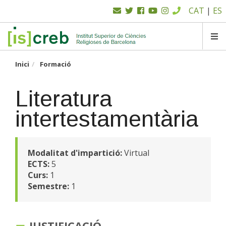
Menú
Vés
CAT
|
ES
al
superior
contingut
SK
Inici
Formació
Literatura
intertestamentària
Modalitat d'impartició:
Virtual
ECTS:
5
Curs:
1
Semestre:
1
JUSTIFICACIÓ