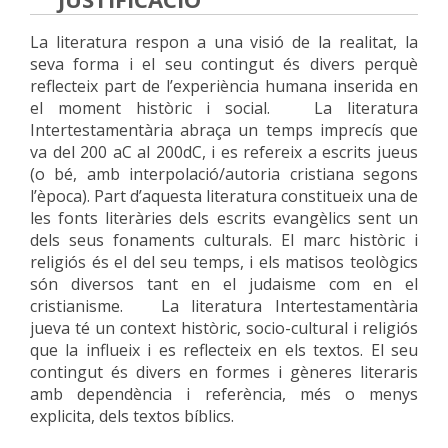
La literatura respon a una visió de la realitat, la
seva forma i el seu contingut és divers perquè
reflecteix part de l’experiència humana inserida en
el moment històric i social.
La literatura
Intertestamentària abraça un temps imprecís que
va del 200 aC al 200dC, i es refereix a escrits jueus
(o bé, amb interpolació/autoria cristiana segons
l’època). Part d’aquesta literatura constitueix una de
les fonts literàries dels escrits evangèlics sent un
dels seus fonaments culturals. El marc històric i
religiós és el del seu temps, i els matisos teològics
són diversos tant en el judaisme com en el
cristianisme.
La literatura Intertestamentària
jueva té un context històric, socio-cultural i religiós
que la influeix i es reflecteix en els textos. El seu
contingut és divers en formes i gèneres literaris
amb dependència i referència, més o menys
explicita, dels textos bíblics.