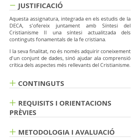
JUSTIFICACIÓ
Aquesta assignatura, integrada en els estudis de la
DECA, s'ofereix juntament amb Síntesi del
Cristianisme II una síntesi actualitzada dels
continguts fonamentals de la fe cristiana.
I la seva finalitat, no és només adquirir coneixement
d'un conjunt de dades, sinó ajudar ala comprensió
crítica dels aspectes més rellevants del Cristianisme.
CONTINGUTS
El temari s'organitza en 5 temes que parteixen des
de la comprensió crítica de la realitat (la modernitat
REQUISITS I ORIENTACIONS
i la postmodernitat, la relació entre fe i raó), fins el
PRÈVIES
Déu Trinitat, fent un recorregut per la història de
la Salvació fins arribar a la revelació màxima de
No són necessaris. Qualsevol persona sense tenir
Jesús, el Crist, tema central del curs. I es
cap coneixement explícit del fet religiós pot cursar
METODOLOGIA I AVALUACIÓ
distribueixen de la manera següent:
aquesta assignatura.