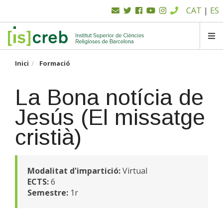
Menú
Vés
CAT
|
ES
al
superior
contingut
SK
Inici
Formació
La Bona notícia de
Jesús (El missatge
cristià)
Modalitat d'impartició:
Virtual
ECTS:
6
Semestre:
1r