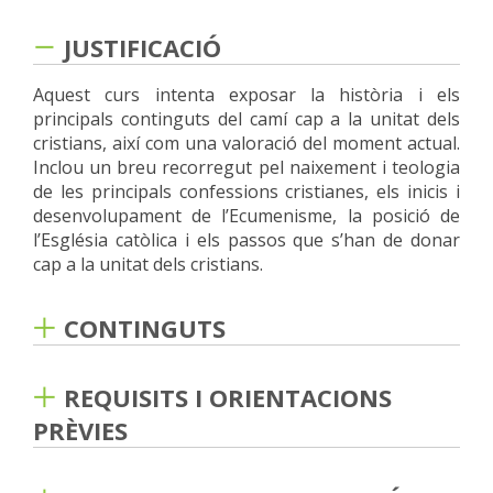
JUSTIFICACIÓ
Aquest curs intenta exposar la història i els
principals continguts del camí cap a la unitat dels
cristians, així com una valoració del moment actual.
Inclou un breu recorregut pel naixement i teologia
de les principals confessions cristianes, els inicis i
desenvolupament de l’Ecumenisme, la posició de
l’Església catòlica i els passos que s’han de donar
cap a la unitat dels cristians.
CONTINGUTS
1. La divisió entre Orient i Occident.
2. Les
esglésies d’origen luterà: Mennonites, Germans de
REQUISITS I ORIENTACIONS
Moràvia, Swedenborgians.
3. La branca Calvinista:
PRÈVIES
Valdesos, Zwinglians, Presbiterians,
Congregacionalistes.
4. La tradició Anglicana
5.
Haver cursat la Teologia fonamental i la
Bautistes, Quàquers, Matodistes, Assemblees de
Metodologia teològica.