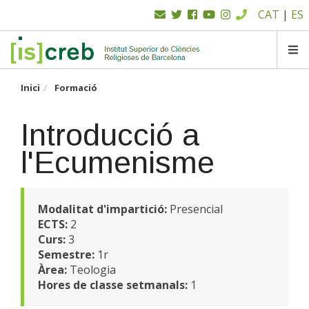
Menú
Vés
CAT
|
ES
al
superior
contingut
SK
Inici
Formació
Introducció a
l'Ecumenisme
Modalitat d'impartició:
Presencial
ECTS:
2
Curs:
3
Semestre:
1r
Àrea:
Teologia
Hores de classe setmanals:
1