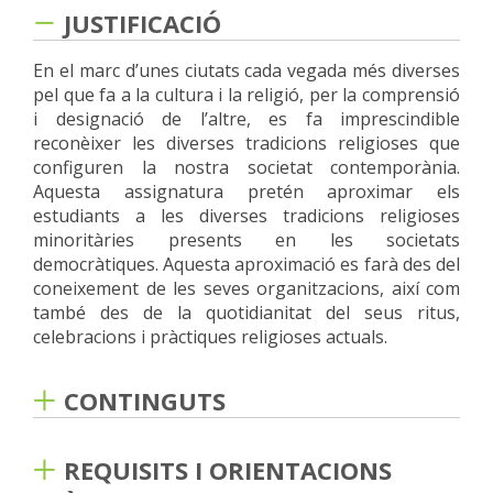
JUSTIFICACIÓ
En el marc d’unes ciutats cada vegada més diverses
pel que fa a la cultura i la religió, per la comprensió
i designació de l’altre, es fa imprescindible
reconèixer les diverses tradicions religioses que
configuren la nostra societat contemporània.
Aquesta assignatura pretén aproximar els
estudiants a les diverses tradicions religioses
minoritàries presents en les societats
democràtiques. Aquesta aproximació es farà des del
coneixement de les seves organitzacions, així com
també des de la quotidianitat del seus ritus,
celebracions i pràctiques religioses actuals.
CONTINGUTS
La primera i segona unitat de l’assignatura
contribueix des del principi a preparar la tercera
REQUISITS I ORIENTACIONS
part del programa i situar-la dintre del context de