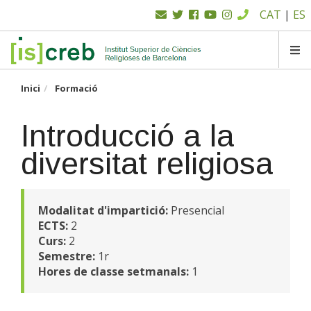
Menú
Vés
CAT
|
ES
al
superior
contingut
SK
Inici
Formació
Introducció a la
diversitat religiosa
Modalitat d'impartició:
Presencial
ECTS:
2
Curs:
2
Semestre:
1r
Hores de classe setmanals:
1