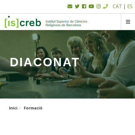
Menú
Vés
CAT
|
ES
al
superior
contingut
SK
DIACONAT
Inici
Formació
Formació per al diaconat permanent, amb l'objectiu
de reforçar la dimensió pastoral formativa